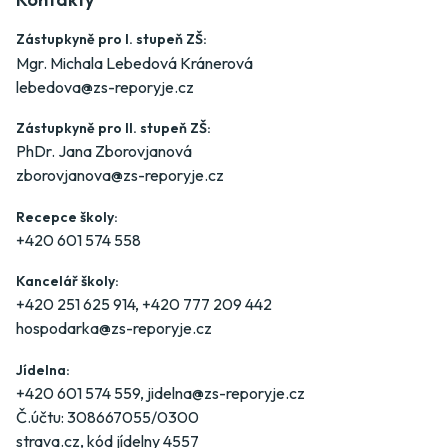
Zástupkyně pro I. stupeň ZŠ:
Mgr. Michala Lebedová Kránerová
lebedova@zs-reporyje.cz
Zástupkyně pro II. stupeň ZŠ:
PhDr. Jana Zborovjanová
zborovjanova@zs-reporyje.cz
Recepce školy:
+420 601 574 558
Kancelář školy:
+420 251 625 914
,
+420 777 209 442
hospodarka@zs-reporyje.cz
Jídelna:
+420 601 574 559
,
jidelna@zs-reporyje.cz
Č.účtu: 308667055/0300
strava.cz
, kód jídelny 4557