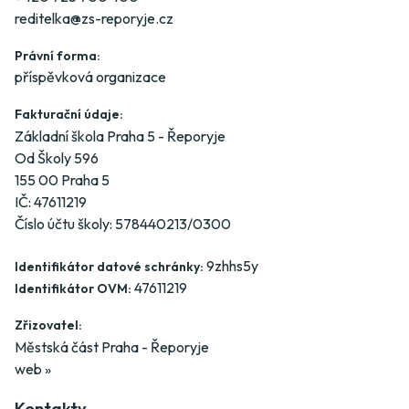
reditelka@zs-reporyje.cz
Právní forma:
příspěvková organizace
Fakturační údaje:
Základní škola Praha 5 - Řeporyje
Od Školy 596
155 00 Praha 5
IČ: 47611219
Číslo účtu školy: 578440213/0300
9zhhs5y
Identifikátor datové schránky:
47611219
Identifikátor OVM:
Zřizovatel:
Městská část Praha - Řeporyje
web »
Kontakty