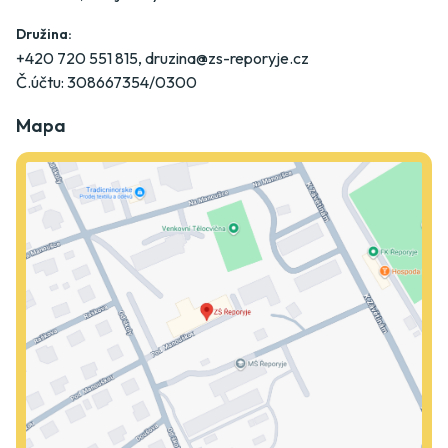
Družina:
+420 720 551 815
,
druzina@zs-reporyje.cz
Č.účtu: 308667354/0300
Mapa