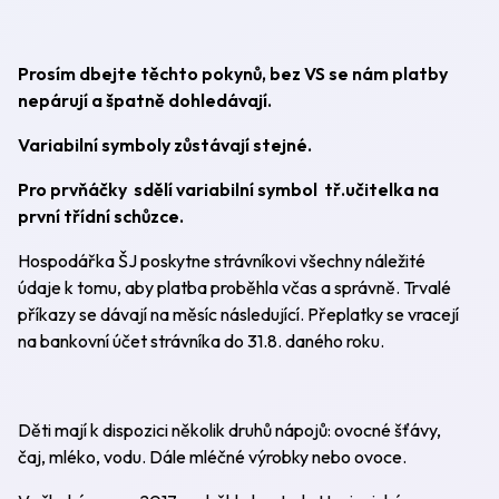
Prosím dbejte těchto pokynů, bez VS se nám platby
nepárují a špatně dohledávají.
Variabilní symboly zůstávají stejné.
Pro prvňáčky sdělí variabilní symbol tř.učitelka na
první třídní schůzce.
Hospodářka ŠJ poskytne strávníkovi všechny náležité
údaje k tomu, aby platba proběhla včas a správně. Trvalé
příkazy se dávají na měsíc následující. Přeplatky se vracejí
na bankovní účet strávníka do 31.8. daného roku.
Děti mají k dispozici několik druhů nápojů: ovocné šťávy,
čaj, mléko, vodu. Dále mléčné výrobky nebo ovoce.