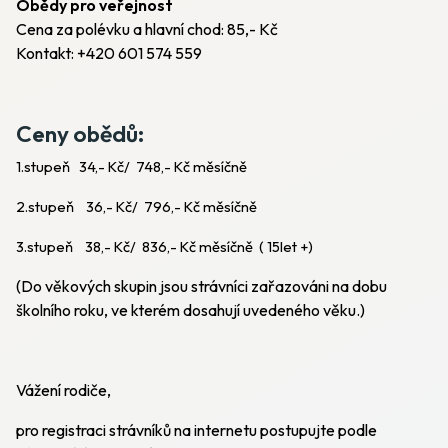
Obědy pro veřejnost
Cena za polévku a hlavní chod: 85,- Kč
Kontakt: +420 601 574 559
Ceny obědů:
1.stupeň 34,- Kč/ 748,- Kč měsíčně
2.stupeň 36,- Kč/ 796,- Kč měsíčně
3.stupeň 38,- Kč/ 836,- Kč měsíčně ( 15let +)
(Do věkových skupin jsou strávníci zařazováni na dobu
školního roku, ve kterém dosahují uvedeného věku.)
Vážení rodiče,
pro registraci strávníků na internetu postupujte podle