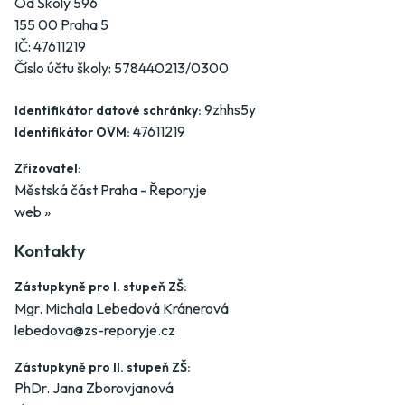
Od Školy 596
155 00 Praha 5
IČ: 47611219
Číslo účtu školy: 578440213/0300
9zhhs5y
Identifikátor datové schránky:
47611219
Identifikátor OVM:
Zřizovatel:
Městská část Praha - Řeporyje
web »
Kontakty
Zástupkyně pro I. stupeň ZŠ:
Mgr. Michala Lebedová Kránerová
lebedova@zs-reporyje.cz
Zástupkyně pro II. stupeň ZŠ:
PhDr. Jana Zborovjanová