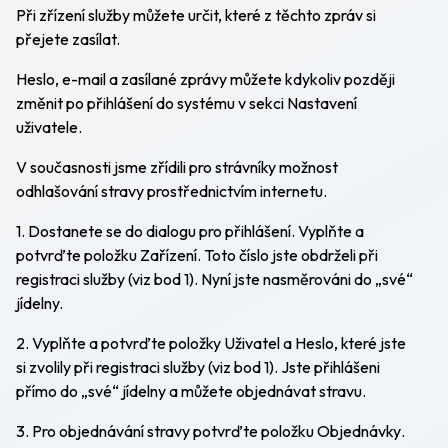
Při zřízení služby můžete určit, které z těchto zpráv si
přejete zasílat.
Heslo, e-mail a zasílané zprávy můžete kdykoliv později
změnit po přihlášení do systému v sekci
Nastavení
uživatele
.
V současnosti jsme zřídili pro strávníky možnost
odhlašování stravy prostřednictvím internetu.
1. Dostanete se do dialogu pro přihlášení. Vyplňte a
potvrďte položku
Zařízení
. Toto číslo jste obdrželi při
registraci služby (viz bod 1). Nyní jste nasměrováni do „své“
jídelny.
2. Vyplňte a potvrďte položky
Uživatel
a
Heslo
, které jste
si zvolily při registraci služby (viz bod 1). Jste přihlášeni
přímo do „své“ jídelny a můžete objednávat stravu.
3. Pro objednávání stravy potvrďte položku
Objednávky
.