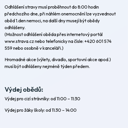
Odhlášení stravy musí proběhnout do 8:00 hodin
předchozího dne, při náhlém onemocnění lze vyzvednout
oběd 1.den nemoci, na další dny musejí být obědy
odhlášeny.
(Možnost odhlášení oběda přes internetový portál
www.strava.cz nebo telefonicky na čísle: +420 601 574
559 nebo osobně v kanceláři.)
Hromadné akce (výlety, divadlo, sportovní akce apod.)
musí být odhlášeny nejméně týden předem.
Výdej obědů:
Výdej pro cizí strávníky: od 11:00 – 11:30
Výdej pro žáky školy: od 11:30 – 14:00