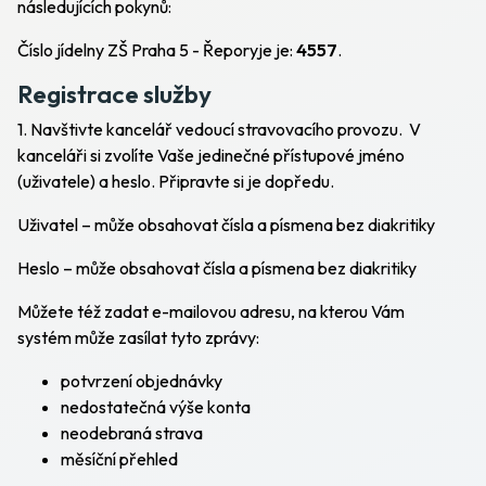
následujících pokynů:
Číslo jídelny ZŠ Praha 5 - Řeporyje je:
4557
.
Registrace služby
1. Navštivte kancelář vedoucí stravovacího provozu. V
kanceláři si zvolíte Vaše jedinečné přístupové jméno
(uživatele) a heslo. Připravte si je dopředu.
Uživatel
– může obsahovat čísla a písmena bez diakritiky
Heslo
– může obsahovat čísla a písmena bez diakritiky
Můžete též zadat e-mailovou adresu, na kterou Vám
systém může zasílat tyto zprávy:
potvrzení objednávky
nedostatečná výše konta
neodebraná strava
měsíční přehled