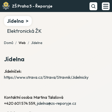
ZŠ Praha 5 - Řeporyje
Jídelna
Elektronická ŽK
Domů
Web
Jídelna
Jídelna
Jídelníček:
https://www.strava.cz/Strava/Stravnik/Jidelnicky
Kontaktní osoba: Martina Talašová
+420 601 574 559,
jidelna@zs-reporyje.cz