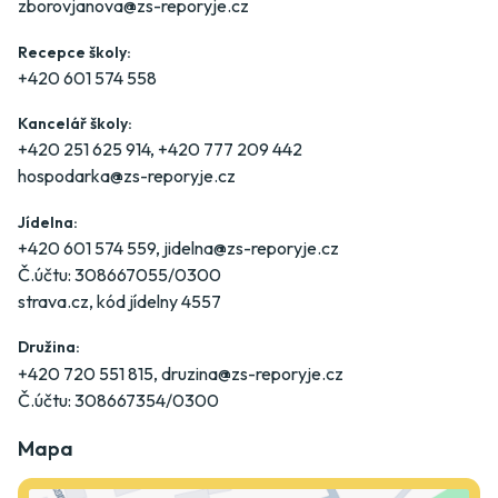
zborovjanova@zs-reporyje.cz
Recepce školy:
+420 601 574 558
Kancelář školy:
+420 251 625 914
,
+420 777 209 442
hospodarka@zs-reporyje.cz
Jídelna:
+420 601 574 559
,
jidelna@zs-reporyje.cz
Č.účtu: 308667055/0300
strava.cz
, kód jídelny 4557
Družina:
+420 720 551 815
,
druzina@zs-reporyje.cz
Č.účtu: 308667354/0300
Mapa