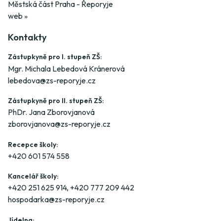
Městská část Praha - Řeporyje
web »
Kontakty
Zástupkyně pro I. stupeň ZŠ:
Mgr. Michala Lebedová Kránerová
lebedova@zs-reporyje.cz
Zástupkyně pro II. stupeň ZŠ:
PhDr. Jana Zborovjanová
zborovjanova@zs-reporyje.cz
Recepce školy:
+420 601 574 558
Kancelář školy:
+420 251 625 914
,
+420 777 209 442
hospodarka@zs-reporyje.cz
Jídelna: