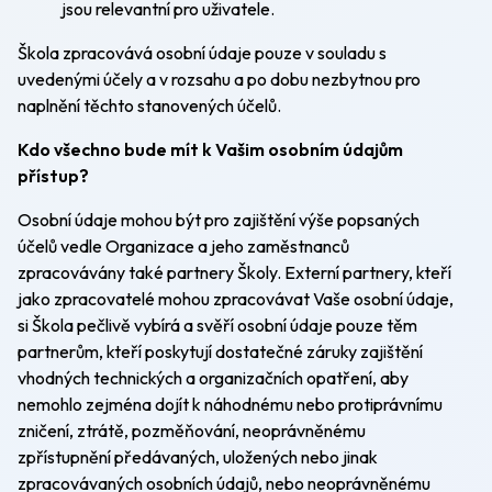
jsou relevantní pro uživatele.
Škola zpracovává osobní údaje pouze v souladu s
uvedenými účely a v rozsahu a po dobu nezbytnou pro
naplnění těchto stanovených účelů.
Kdo všechno bude mít k Vašim osobním údajům
přístup?
Osobní údaje mohou být pro zajištění výše popsaných
účelů vedle Organizace a jeho zaměstnanců
zpracovávány také partnery Školy. Externí partnery, kteří
jako zpracovatelé mohou zpracovávat Vaše osobní údaje,
si Škola pečlivě vybírá a svěří osobní údaje pouze těm
partnerům, kteří poskytují dostatečné záruky zajištění
vhodných technických a organizačních opatření, aby
nemohlo zejména dojít k náhodnému nebo protiprávnímu
zničení, ztrátě, pozměňování, neoprávněnému
zpřístupnění předávaných, uložených nebo jinak
zpracovávaných osobních údajů, nebo neoprávněnému