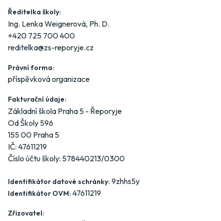
Ředitelka školy:
Ing. Lenka Weignerová, Ph. D.
+420 725 700 400
reditelka@zs-reporyje.cz
Právní forma:
příspěvková organizace
Fakturační údaje:
Základní škola Praha 5 - Řeporyje
Od Školy 596
155 00 Praha 5
IČ: 47611219
Číslo účtu školy: 578440213/0300
9zhhs5y
Identifikátor datové schránky:
47611219
Identifikátor OVM:
Zřizovatel: