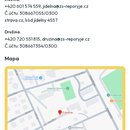
+420 601 574 559
,
jidelna@zs-reporyje.cz
Č.účtu: 308667055/0300
strava.cz
, kód jídelny 4557
Družina:
+420 720 551 815
,
druzina@zs-reporyje.cz
Č.účtu: 308667354/0300
Mapa