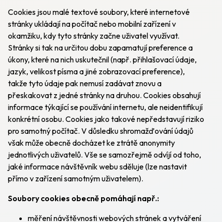
Cookies jsou malé textové soubory, které internetové
stránky ukládají na počítač nebo mobilní zařízení v
okamžiku, kdy tyto stránky začne uživatel využívat.
Stránky si tak na určitou dobu zapamatují preference a
úkony, které na nich uskutečnil (např. přihlašovací údaje,
jazyk, velikost písma a jiné zobrazovací preference),
takže tyto údaje pak nemusí zadávat znovu a
přeskakovat z jedné stránky na druhou. Cookies obsahují
informace týkající se používání internetu, ale neidentifikují
konkrétní osobu. Cookies jako takové nepředstavují riziko
pro samotný počítač. V důsledku shromažďování údajů
však může obecně docházet ke ztrátě anonymity
jednotlivých uživatelů. Vše se samozřejmě odvíjí od toho,
jaké informace návštěvník webu sděluje (lze nastavit
přímo v zařízení samotným uživatelem).
Soubory cookies obecně pomáhají např.:
měření návštěvnosti webových stránek a vytváření