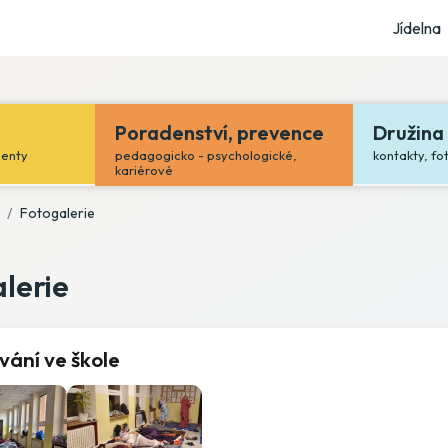
Jídelna
Poradenství, prevence
Družina
menty
pedagogicko - psychologické,
kontakty, fo
kariérové
Fotogalerie
lerie
vání ve škole