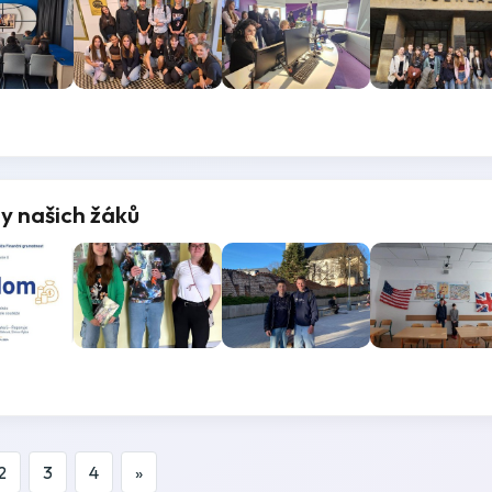
y našich žáků
2
3
4
»