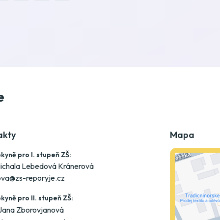
e
akty
Mapa
kyně pro I. stupeň ZŠ:
ichala Lebedová Kránerová
ova@zs-reporyje.cz
kyně pro II. stupeň ZŠ:
Jana Zborovjanová