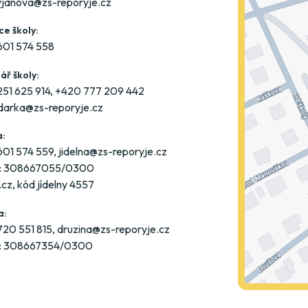
vjanova@zs-reporyje.cz
e školy:
601 574 558
ář školy:
51 625 914
,
+420 777 209 442
darka@zs-reporyje.cz
a:
601 574 559
,
jidelna@zs-reporyje.cz
u: 308667055/0300
.cz
, kód jídelny 4557
a:
20 551 815
,
druzina@zs-reporyje.cz
u: 308667354/0300