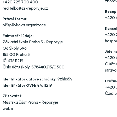
zboro
+420 725 700 400
reditelka@zs-reporyje.cz
Recepc
+420 
Právní forma:
příspěvková organizace
Kancel
+420 2
Fakturační údaje:
hospo
Základní škola Praha 5 - Řeporyje
Od Školy 596
Jídeln
155 00 Praha 5
+420 
IČ: 47611219
Č.účt
Číslo účtu školy: 578440213/0300
strava
9zhhs5y
Identifikátor datové schránky:
Družin
47611219
Identifikátor OVM:
+420 7
Č.účt
Zřizovatel:
Městská část Praha - Řeporyje
web »