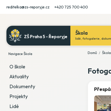
reditelka@zs-reporyje.cz
+420 725 700 400
Škola
ZŠ Praha 5 - Řeporyje
lidé, fotogalerie, doku
Domů
Škola
Navigace Škola
O škole
Fotoga
Aktuality
Dokumenty
Přespá
Projekty
Lidé