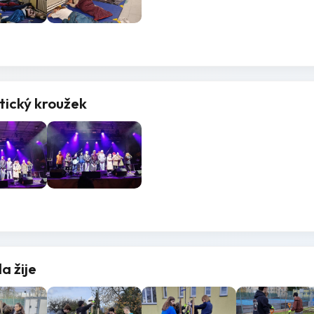
ický kroužek
a žije