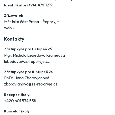
47611219
Identifikátor OVM:
Zřizovatel:
Městská část Praha - Řeporyje
web »
Kontakty
Zástupkyně pro I. stupeň ZŠ:
Mgr. Michala Lebedová Kránerová
lebedova@zs-reporyje.cz
Zástupkyně pro II. stupeň ZŠ:
PhDr. Jana Zborovjanová
zborovjanova@zs-reporyje.cz
Recepce školy:
+420 601 574 558
Kancelář školy: