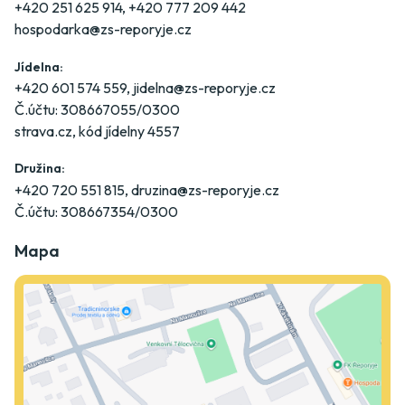
+420 251 625 914
,
+420 777 209 442
hospodarka@zs-reporyje.cz
Jídelna:
+420 601 574 559
,
jidelna@zs-reporyje.cz
Č.účtu: 308667055/0300
strava.cz
, kód jídelny 4557
Družina:
+420 720 551 815
,
druzina@zs-reporyje.cz
Č.účtu: 308667354/0300
Mapa