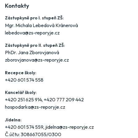
Kontakty
Zástupkyně pro I. stupeň ZŠ:
Mgr. Michala Lebedová Kránerová
lebedova@zs-reporyje.cz
Zástupkyně pro II. stupeň ZŠ:
PhDr. Jana Zborovjanová
zborovjanova@zs-reporyje.cz
Recepce školy:
+420 601 574 558
Kancelář školy:
+420 251 625 914
,
+420 777 209 442
hospodarka@zs-reporyje.cz
Jídelna:
+420 601 574 559
,
jidelna@zs-reporyje.cz
Č.účtu: 308667055/0300