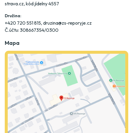
strava.cz
, kód jídelny 4557
Družina:
+420 720 551 815
,
druzina@zs-reporyje.cz
Č.účtu: 308667354/0300
Mapa