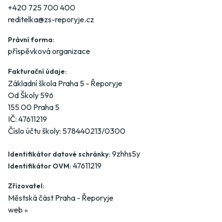
+420 725 700 400
reditelka@zs-reporyje.cz
Právní forma:
příspěvková organizace
Fakturační údaje:
Základní škola Praha 5 - Řeporyje
Od Školy 596
155 00 Praha 5
IČ: 47611219
Číslo účtu školy: 578440213/0300
9zhhs5y
Identifikátor datové schránky:
47611219
Identifikátor OVM:
Zřizovatel:
Městská část Praha - Řeporyje
web »