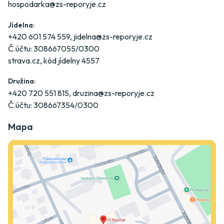
hospodarka@zs-reporyje.cz
Jídelna:
+420 601 574 559
,
jidelna@zs-reporyje.cz
Č.účtu: 308667055/0300
strava.cz
, kód jídelny 4557
Družina:
+420 720 551 815
,
druzina@zs-reporyje.cz
Č.účtu: 308667354/0300
Mapa