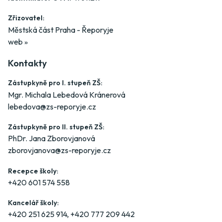
Zřizovatel:
Městská část Praha - Řeporyje
web »
Kontakty
Zástupkyně pro I. stupeň ZŠ:
Mgr. Michala Lebedová Kránerová
lebedova@zs-reporyje.cz
Zástupkyně pro II. stupeň ZŠ:
PhDr. Jana Zborovjanová
zborovjanova@zs-reporyje.cz
Recepce školy:
+420 601 574 558
Kancelář školy:
+420 251 625 914
,
+420 777 209 442