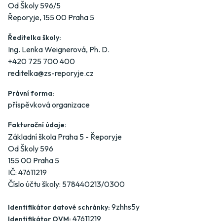
Od Školy 596/5
Řeporyje, 155 00 Praha 5
Ředitelka školy:
Ing. Lenka Weignerová, Ph. D.
+420 725 700 400
reditelka@zs-reporyje.cz
Právní forma:
příspěvková organizace
Fakturační údaje:
Základní škola Praha 5 - Řeporyje
Od Školy 596
155 00 Praha 5
IČ: 47611219
Číslo účtu školy: 578440213/0300
9zhhs5y
Identifikátor datové schránky:
47611219
Identifikátor OVM: