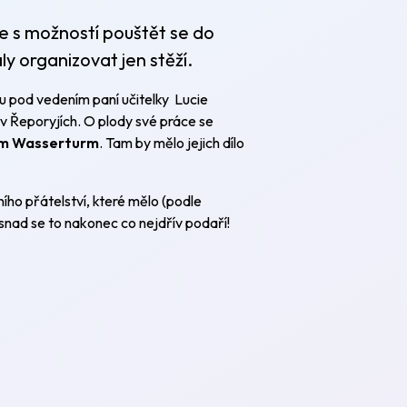
ce s možností pouštět se do
aly organizovat jen stěží.
ou pod vedením paní učitelky Lucie
 v Řeporyjích. O plody své práce se
am Wasserturm
. Tam by mělo jejich dílo
ího přátelství, které mělo (podle
nad se to nakonec co nejdřív podaří!