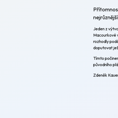
Přítomnost
nejrůznější
Jeden z výtvo
Macourkové vy
rozhodly poděl
doputovat je
Tímto počinem
původního plá
Zdeněk Kaue