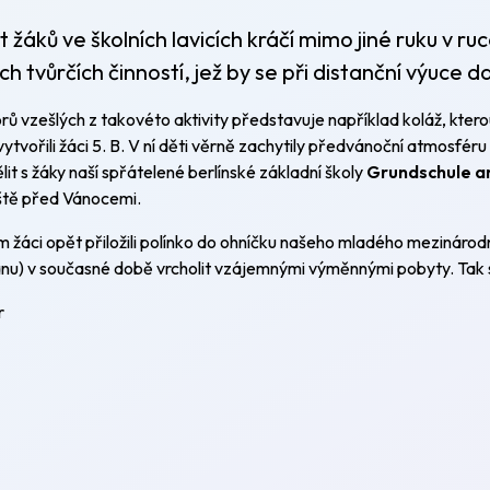
 žáků ve školních lavicích kráčí mimo jiné ruku v ru
ch tvůrčích činností, jež by se při distanční výuce d
rů vzešlých z takovéto aktivity představuje například koláž, kter
tvořili žáci 5. B. V ní děti věrně zachytily předvánoční atmosféru
it s žáky naší spřátelené berlínské základní školy
Grundschule 
ště před Vánocemi.
 žáci opět přiložili polínko do ohníčku našeho mladého mezinárodn
nu) v současné době vrcholit vzájemnými výměnnými pobyty. Tak s
r