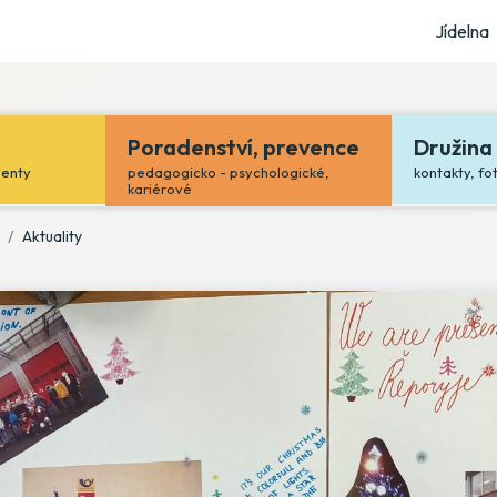
Jídelna
Poradenství, prevence
Družina
menty
pedagogicko - psychologické,
kontakty, fo
kariérové
Aktuality