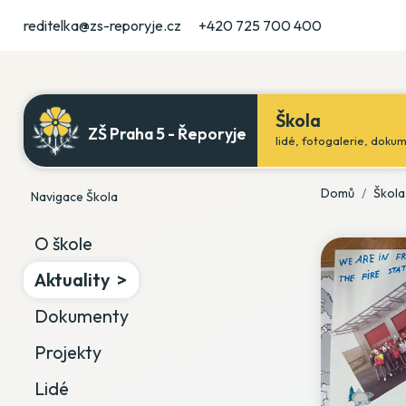
reditelka@zs-reporyje.cz
+420 725 700 400
Škola
ZŠ Praha 5 - Řeporyje
lidé, fotogalerie, doku
Domů
Škola
Navigace Škola
O škole
Aktuality
Dokumenty
Projekty
Lidé