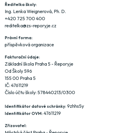
Ředitelka školy:
Ing. Lenka Weignerová, Ph. D.
+420 725 700 400
reditelka@zs-reporyje.cz
Právní forma:
příspěvková organizace
Fakturační údaje:
Základní škola Praha 5 - Řeporyje
Od Školy 596
155 00 Praha 5
IČ: 47611219
Číslo účtu školy: 578440213/0300
9zhhs5y
Identifikátor datové schránky:
47611219
Identifikátor OVM:
Zřizovatel:
Městská část Praha - Řeporyje