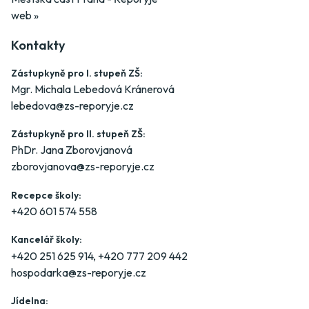
web »
Kontakty
Zástupkyně pro I. stupeň ZŠ:
Mgr. Michala Lebedová Kránerová
lebedova@zs-reporyje.cz
Zástupkyně pro II. stupeň ZŠ:
PhDr. Jana Zborovjanová
zborovjanova@zs-reporyje.cz
Recepce školy:
+420 601 574 558
Kancelář školy:
+420 251 625 914
,
+420 777 209 442
hospodarka@zs-reporyje.cz
Jídelna: