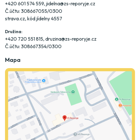
+420 601 574 559
,
jidelna@zs-reporyje.cz
Č.účtu: 308667055/0300
strava.cz
, kód jídelny 4557
Družina:
+420 720 551 815
,
druzina@zs-reporyje.cz
Č.účtu: 308667354/0300
Mapa