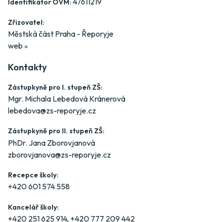
47611219
Identifikátor OVM:
Zřizovatel:
Městská část Praha - Řeporyje
web »
Kontakty
Zástupkyně pro I. stupeň ZŠ:
Mgr. Michala Lebedová Kránerová
lebedova@zs-reporyje.cz
Zástupkyně pro II. stupeň ZŠ:
PhDr. Jana Zborovjanová
zborovjanova@zs-reporyje.cz
Recepce školy:
+420 601 574 558
Kancelář školy:
+420 251 625 914
,
+420 777 209 442