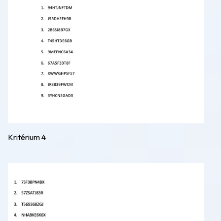
K
ritérium 4