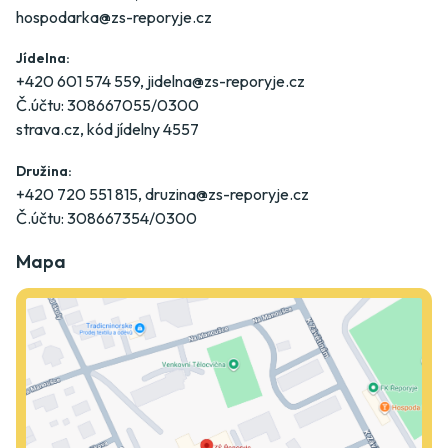
hospodarka@zs-reporyje.cz
Jídelna:
+420 601 574 559
,
jidelna@zs-reporyje.cz
Č.účtu: 308667055/0300
strava.cz
, kód jídelny 4557
Družina:
+420 720 551 815
,
druzina@zs-reporyje.cz
Č.účtu: 308667354/0300
Mapa