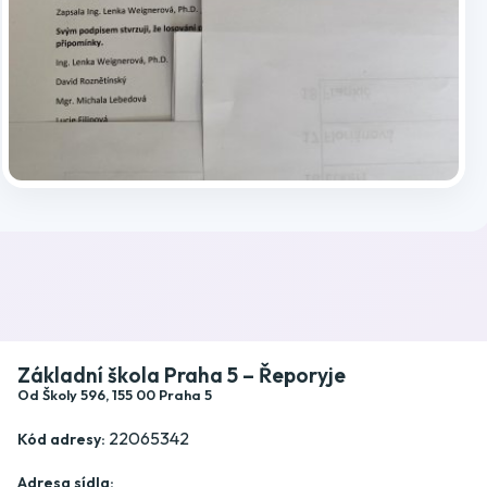
Publikováno: 25.2.2026 | Autor(ka): Michala Lebedová
Kránerová
Základní škola Praha 5 – Řeporyje
Od Školy 596, 155 00 Praha 5
22065342
Kód adresy:
Adresa sídla: