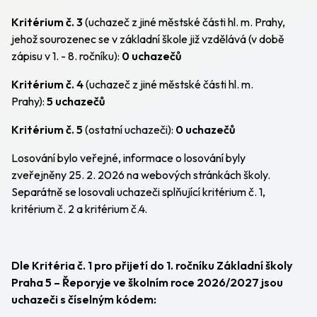
Kritérium č. 3
(uchazeč z jiné městské části hl. m. Prahy,
jehož sourozenec se v základní škole již vzdělává (v době
zápisu v 1. - 8. ročníku):
0
uchazečů
Kritérium č. 4
(uchazeč z jiné městské části hl. m.
Prahy):
5
uchazečů
Kritérium č. 5
(ostatní uchazeči):
0
uchazečů
Losování bylo veřejné, informace o losování byly
zveřejněny 25. 2. 2026 na webových stránkách školy.
Separátně se losovali uchazeči splňující kritérium č. 1,
kritérium č. 2 a kritérium č.4.
Dle Kritéria č. 1 pro přijetí do 1. ročníku Základní školy
Praha 5 – Řeporyje ve školním roce 2026/2027 jsou
uchazeči s číselným kódem: