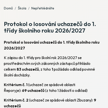
Domů
Škola
Nepřehlédněte
Protokol o losování uchazečů do 1.
třídy školního roku 2026/2027
Protokol o losování uchazečů do 1. třídy školního roku
2026/2027
K zápisu do 1. třídy pro školní rok 2026/2027 se
prostřednictvím svých zákonných zástupců přihlásilo
celkem
8
3 uchazečů
, z toho
1
požádalo odklad povinné
školní docházky.
Kritérium č. 1
(uchazeč ze spádové oblasti
Řeporyje):
6
9
uchazečů
(z toho 1 žádostí o odklad)
Kritérium č. 2
(uchazeč ze spádové oblasti Zbuzany):
9
uchazečů