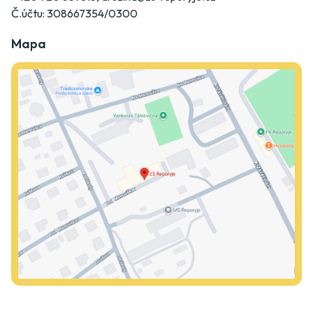
Č.účtu: 308667354/0300
Mapa