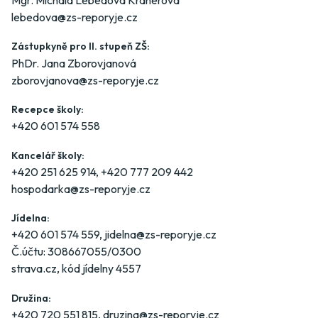
Mgr. Michala Lebedová Kránerová
lebedova@zs-reporyje.cz
Zástupkyně pro II. stupeň ZŠ:
PhDr. Jana Zborovjanová
zborovjanova@zs-reporyje.cz
Recepce školy:
+420 601 574 558
Kancelář školy:
+420 251 625 914
,
+420 777 209 442
hospodarka@zs-reporyje.cz
Jídelna:
+420 601 574 559
,
jidelna@zs-reporyje.cz
Č.účtu: 308667055/0300
strava.cz
, kód jídelny 4557
Družina:
+420 720 551 815
,
druzina@zs-reporyje.cz