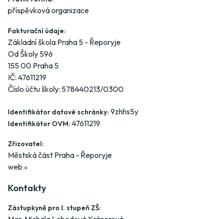
příspěvková organizace
Fakturační údaje:
Základní škola Praha 5 - Řeporyje
Od Školy 596
155 00 Praha 5
IČ: 47611219
Číslo účtu školy: 578440213/0300
9zhhs5y
Identifikátor datové schránky:
47611219
Identifikátor OVM:
Zřizovatel:
Městská část Praha - Řeporyje
web »
Kontakty
Zástupkyně pro I. stupeň ZŠ: