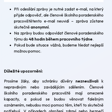
Při odesílání zprávy je nutné zadat e-mail, na který
přijde odpověď, ale členové školního poradenského
pracovištětento e-mail neuvidí – zpráva zůstane
skutečně
anonymní
.
Na zprávy budou odpovídat členové poradenského
týmu do
48 hodin během pracovního týdne
.
Pokud bude situace vážná, budeme hledat nejlepší
možnou pomoc.
Důležité upozornění:
Prosíme žáky, aby schránku důvěry
nezneužívali
k
nepravdivým nebo zavádějícím sdělením. Členové
školního poradenského pracoviště mají omezené
kapacity, a pokud se budou věnovat falešným
oznámením, nebudou moci pomoci těm, kteří to skutečně
potřebují. V případech ohrožení zdraví nebo bezpečí