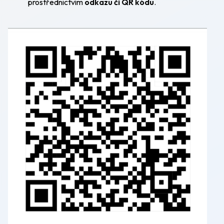
prostřednictvím
odkazu či QR kódu
.