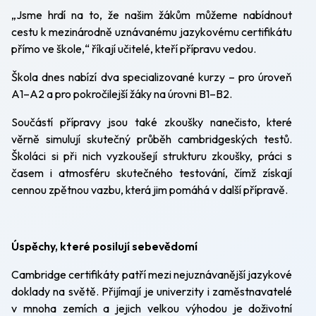
„Jsme hrdí na to, že našim žákům můžeme nabídnout
cestu k mezinárodně uznávanému jazykovému certifikátu
přímo ve škole,“ říkají učitelé, kteří přípravu vedou.
Škola dnes nabízí dva specializované kurzy – pro úroveň
A1–A2 a pro pokročilejší žáky na úrovni B1–B2.
Součástí přípravy jsou také zkoušky nanečisto, které
věrně simulují skutečný průběh cambridgeských testů.
Školáci si při nich vyzkoušejí strukturu zkoušky, práci s
časem i atmosféru skutečného testování, čímž získají
cennou zpětnou vazbu, která jim pomáhá v další přípravě.
Úspěchy, které posilují sebevědomí
Cambridge certifikáty patří mezi nejuznávanější jazykové
doklady na světě. Přijímají je univerzity i zaměstnavatelé
v mnoha zemích a jejich velkou výhodou je doživotní