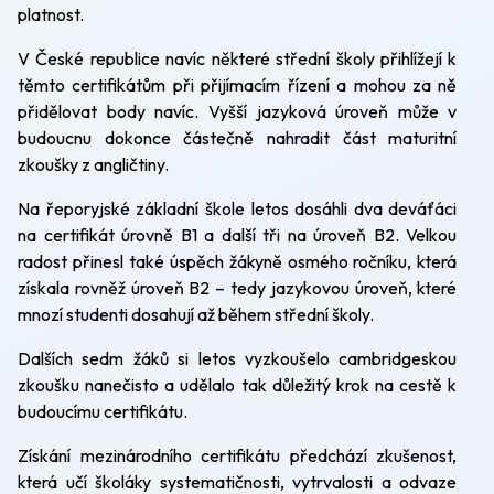
platnost.
V České republice navíc některé střední školy přihlížejí k
těmto certifikátům při přijímacím řízení a mohou za ně
přidělovat body navíc. Vyšší jazyková úroveň může v
budoucnu dokonce částečně nahradit část maturitní
zkoušky z angličtiny.
Na řeporyjské základní škole letos dosáhli dva deváťáci
na certifikát úrovně B1 a další tři na úroveň B2. Velkou
radost přinesl také úspěch žákyně osmého ročníku, která
získala rovněž úroveň B2 – tedy jazykovou úroveň, které
mnozí studenti dosahují až během střední školy.
Dalších sedm žáků si letos vyzkoušelo cambridgeskou
zkoušku nanečisto a udělalo tak důležitý krok na cestě k
budoucímu certifikátu.
Získání mezinárodního certifikátu předchází zkušenost,
která učí školáky systematičnosti, vytrvalosti a odvaze