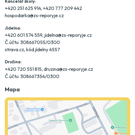
Kancelář školy:
+420 251 625 914
,
+420 777 209 442
hospodarka@zs-reporyje.cz
Jídelna:
+420 601 574 559
,
jidelna@zs-reporyje.cz
Č.účtu: 308667055/0300
strava.cz
, kód jídelny 4557
Družina:
+420 720 551 815
,
druzina@zs-reporyje.cz
Č.účtu: 308667354/0300
Mapa