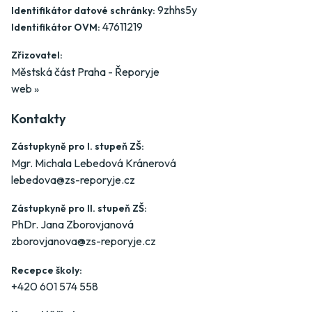
9zhhs5y
Identifikátor datové schránky:
47611219
Identifikátor OVM:
Zřizovatel:
Městská část Praha - Řeporyje
web »
Kontakty
Zástupkyně pro I. stupeň ZŠ:
Mgr. Michala Lebedová Kránerová
lebedova@zs-reporyje.cz
Zástupkyně pro II. stupeň ZŠ:
PhDr. Jana Zborovjanová
zborovjanova@zs-reporyje.cz
Recepce školy:
+420 601 574 558