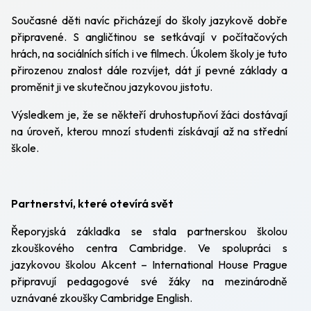
Současné děti navíc přicházejí do školy jazykově dobře
připravené. S angličtinou se setkávají v počítačových
hrách, na sociálních sítích i ve filmech. Úkolem školy je tuto
přirozenou znalost dále rozvíjet, dát jí pevné základy a
proměnit ji ve skutečnou jazykovou jistotu.
Výsledkem je, že se někteří druhostupňoví žáci dostávají
na úroveň, kterou mnozí studenti získávají až na střední
škole.
Partnerství, které otevírá svět
Řeporyjská základka se stala partnerskou školou
zkouškového centra Cambridge. Ve spolupráci s
jazykovou školou Akcent – International House Prague
připravují pedagogové své žáky na mezinárodně
uznávané zkoušky Cambridge English.