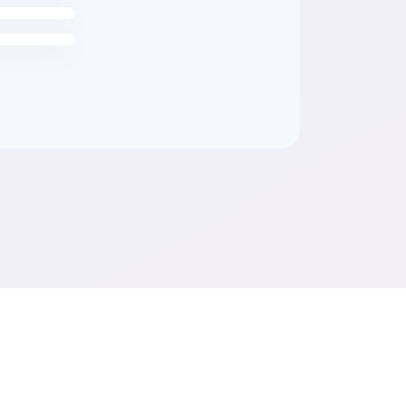
26 | Autor(ka): Michala Lebedová Kránerová