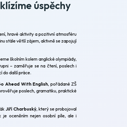
sklízíme úspěchy
, hravé aktivity a pozitivní atmosféru
nu stále větší zájem, aktivně se zapojují
eme školním kolem anglické olympiády,
tupni – zaměřuje se na čtení, poslech i
í do další práce.
o Ahead With
English
, pořádané ZŠ
rověřuje poslech, gramatiku, praktické
ťák
Jiří Charbuský
, který se probojoval
 je oceněním nejen osobní píle, ale i