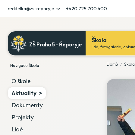
reditelka@zs-reporyje.cz
+420 725 700 400
Škola
ZŠ Praha 5 - Řeporyje
lidé, fotogalerie, doku
Domů
Škola
Navigace Škola
O škole
Aktuality
Dokumenty
Projekty
Lidé