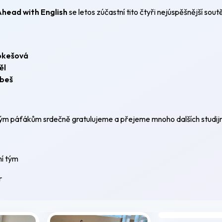
head with English
se letos zúčastní tito čtyři nejúspěšnější soutě
okešová
ěl
abeš
m páťákům srdečně gratulujeme a přejeme mnoho dalších studijn
ní tým
r