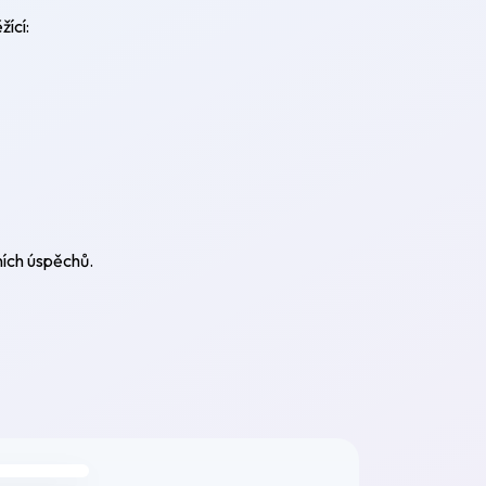
žící:
ích úspěchů.