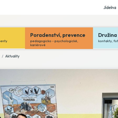
Jídelna
Poradenství, prevence
Družina
menty
pedagogicko - psychologické,
kontakty, fo
kariérové
Aktuality