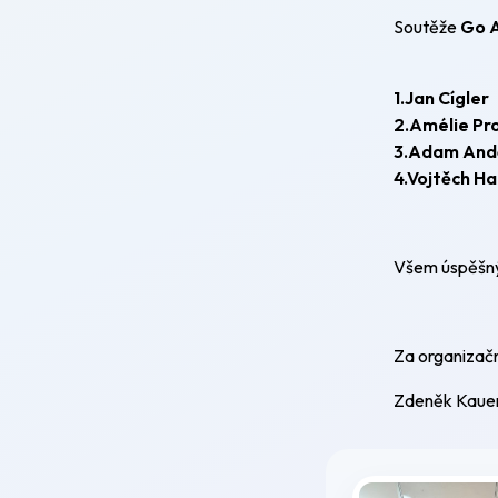
Soutěže
Go A
1.Jan Cígler
2.Amélie Pr
3.Adam And
4.Vojtěch H
Všem úspěšný
Za organizač
Zdeněk Kaue