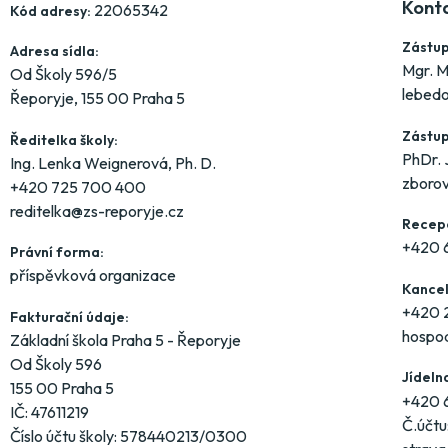
Kont
22065342
Kód adresy:
Zástup
Adresa sídla:
Mgr. M
Od Školy 596/5
lebed
Řeporyje, 155 00 Praha 5
Zástup
Ředitelka školy:
PhDr. 
Ing. Lenka Weignerová, Ph. D.
zboro
+420 725 700 400
reditelka@zs-reporyje.cz
Recepc
+420 
Právní forma:
příspěvková organizace
Kancel
+420 2
Fakturační údaje:
hospo
Základní škola Praha 5 - Řeporyje
Od Školy 596
Jídeln
155 00 Praha 5
+420 
IČ: 47611219
Č.účt
Číslo účtu školy: 578440213/0300