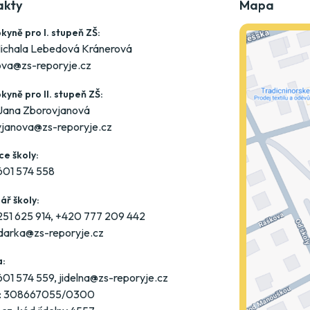
akty
Mapa
kyně pro I. stupeň ZŠ:
ichala Lebedová Kránerová
ova@zs-reporyje.cz
kyně pro II. stupeň ZŠ:
Jana Zborovjanová
vjanova@zs-reporyje.cz
e školy:
601 574 558
ář školy:
51 625 914
,
+420 777 209 442
darka@zs-reporyje.cz
a:
601 574 559
,
jidelna@zs-reporyje.cz
u: 308667055/0300