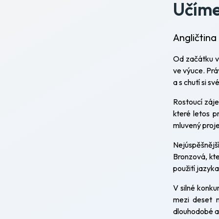
Učíme
Angličtina
Od začátku v
ve výuce. Práv
a s chutí si s
Rostoucí záj
které letos p
mluvený projev
Nejúspěšnější
Bronzová, kte
použití jazyka
V silné konku
mezi deset n
dlouhodobé a 