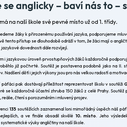
 se anglicky – baví nás to – 
 má na naší škole své pevné místo už od 1. třídy.
edeme žáky k přirozenému používání jazyka, podporujeme mluvení
ě tento přístup se dlouhodobě odráží v tom, že žáci mají o angličti
vé jazykové dovednosti dále rozvíjejí.
em i jazykovou úroveň prvostupňových žáků každoročně podporuj
roběhlo již počtvrté. Soutěž je postavena podobně jako na II. s
. Nadšení dětí i jejich výkony jsou pro nás velkou radostí a motivac
 páťáci pak dostávají příležitost reprezentovat školu v soutěži
G
ré se každoročně účastní zhruba 150 žáků z celé Prahy. Soutěž p
, reálie, čtení s porozuměním i mluvený projev.
renci
135
soutěžících zaznamenal loni mimořádný úspěch náš pá
ejlepších, a ve finále obsadil skvělé
10. místo
. Jeho výsledek
systematické výuky angličtiny na naší škole.