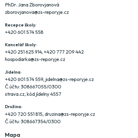
PhDr. Jana Zborovjanová
zborovjanova@zs-reporyje.cz
Recepce školy:
+420 601 574 558
Kancelář školy:
+420 251 625 914
,
+420 777 209 442
hospodarka@zs-reporyje.cz
Jídelna:
+420 601 574 559
,
jidelna@zs-reporyje.cz
Č.účtu: 308667055/0300
strava.cz
, kód jídelny 4557
Družina:
+420 720 551 815
,
druzina@zs-reporyje.cz
Č.účtu: 308667354/0300
Mapa