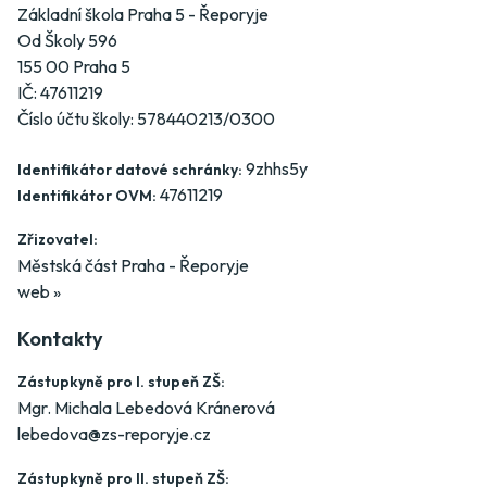
Základní škola Praha 5 - Řeporyje
Od Školy 596
155 00 Praha 5
IČ: 47611219
Číslo účtu školy: 578440213/0300
9zhhs5y
Identifikátor datové schránky:
47611219
Identifikátor OVM:
Zřizovatel:
Městská část Praha - Řeporyje
web »
Kontakty
Zástupkyně pro I. stupeň ZŠ:
Mgr. Michala Lebedová Kránerová
lebedova@zs-reporyje.cz
Zástupkyně pro II. stupeň ZŠ: