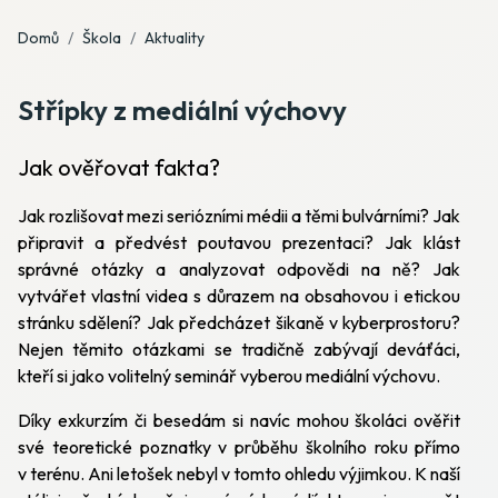
Domů
Škola
Aktuality
Střípky z mediální výchovy
Jak ověřovat fakta?
Jak rozlišovat mezi seriózními médii a těmi bulvárními? Jak
připravit a předvést poutavou prezentaci? Jak klást
správné otázky a analyzovat odpovědi na ně? Jak
vytvářet vlastní videa s důrazem na obsahovou i etickou
stránku sdělení? Jak předcházet šikaně v kyberprostoru?
Nejen těmito otázkami se tradičně zabývají deváťáci,
kteří si jako volitelný seminář vyberou mediální výchovu.
Díky exkurzím či besedám si navíc mohou školáci ověřit
své teoretické poznatky v průběhu školního roku přímo
v terénu. Ani letošek nebyl v tomto ohledu výjimkou. K naší