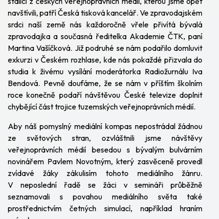
stálici z českých veřejnoprávních médií, kterou jsme opět
navštívili, patří Česká tisková kancelář. Ve zpravodajském
srdci naší země nás každoročně vřele přivítá bývalá
zpravodajka a současná ředitelka Akademie ČTK, paní
Martina Vašíčková. Již podruhé se nám podařilo domluvit
exkurzi v Českém rozhlase, kde nás pokaždé přizvala do
studia k živému vysílání moderátorka Radiožurnálu Iva
Bendová. Pevně doufáme, že se nám v příštím školním
roce konečně podaří návštěvou České televize doplnit
chybějící část trojice tuzemských veřejnoprávních médií.
Aby náš pomyslný mediální kompas nepostrádal žádnou
ze světových stran, ozvláštnili jsme návštěvy
veřejnoprávních médií besedou s bývalým bulvárním
novinářem Pavlem Novotným, který zasvěceně provedl
zvídavé žáky zákulisím tohoto mediálního žánru.
V neposlední řadě se žáci v semináři průběžně
seznamovali s povahou mediálního světa také
prostřednictvím četných simulací, například hraním