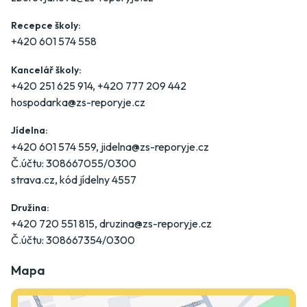
Recepce školy:
+420 601 574 558
Kancelář školy:
+420 251 625 914
,
+420 777 209 442
hospodarka@zs-reporyje.cz
Jídelna:
+420 601 574 559
,
jidelna@zs-reporyje.cz
Č.účtu: 308667055/0300
strava.cz
, kód jídelny 4557
Družina:
+420 720 551 815
,
druzina@zs-reporyje.cz
Č.účtu: 308667354/0300
Mapa