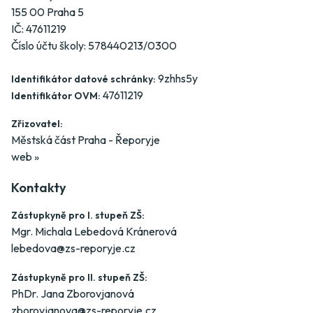
155 00 Praha 5
IČ: 47611219
Číslo účtu školy: 578440213/0300
9zhhs5y
Identifikátor datové schránky:
47611219
Identifikátor OVM:
Zřizovatel:
Městská část Praha - Řeporyje
web »
Kontakty
Zástupkyně pro I. stupeň ZŠ:
Mgr. Michala Lebedová Kránerová
lebedova@zs-reporyje.cz
Zástupkyně pro II. stupeň ZŠ:
PhDr. Jana Zborovjanová
zborovjanova@zs-reporyje.cz