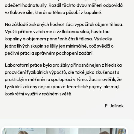
odečetli hodnotu síly. Rozdíl těchto dvou měření odpovídá
vztlakové síle, která na těleso působí v kapalině.
Na základě získaných hodnot žáci vypočítali objem tělesa.
Využili přitom vztah mezi vztlakovou silou, hustotou
kapaliny a objemem ponořené části tělesa. Výsledky
jednotlivých skupin se lišily jen minimálně, což svědčí o
pečlivé práci a správném pochopení zadání.
Laboratorní práce byla pro žáky přínosná nejen z hlediska
procvičení fyzikálních výpočtů, ale také jako zkušenost s
praktickým měřením a spoluprací v týmu. Žáci si ověřili, že
fyzikální zákony nejsou pouze teoretické pojmy, ale mají
konkrétní využití v reálném světě.
P. Jelínek