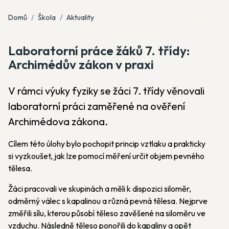
Domů
Škola
Aktuality
Laboratorní práce žáků 7. třídy:
Archimédův zákon v praxi
V rámci výuky fyziky se žáci 7. třídy věnovali
laboratorní práci zaměřené na ověření
Archimédova zákona.
Cílem této úlohy bylo pochopit princip vztlaku a prakticky
si vyzkoušet, jak lze pomocí měření určit objem pevného
tělesa.
Žáci pracovali ve skupinách a měli k dispozici siloměr,
odměrný válec s kapalinou a různá pevná tělesa. Nejprve
změřili sílu, kterou působí těleso zavěšené na siloměru ve
vzduchu. Následně těleso ponořili do kapaliny a opět