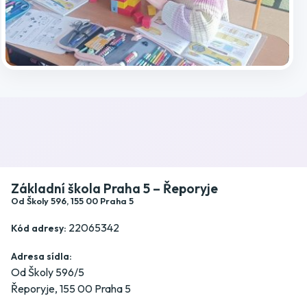
Publikováno: 29.3.2025 | Autor(ka): Michala Lebedová
Kránerová
Základní škola Praha 5 – Řeporyje
Od Školy 596, 155 00 Praha 5
22065342
Kód adresy:
Adresa sídla:
Od Školy 596/5
Řeporyje, 155 00 Praha 5