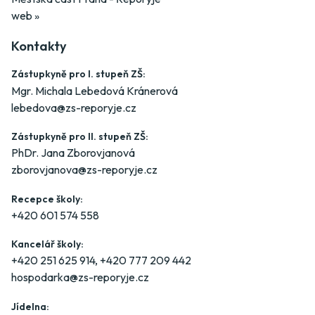
web »
Kontakty
Zástupkyně pro I. stupeň ZŠ:
Mgr. Michala Lebedová Kránerová
lebedova@zs-reporyje.cz
Zástupkyně pro II. stupeň ZŠ:
PhDr. Jana Zborovjanová
zborovjanova@zs-reporyje.cz
Recepce školy:
+420 601 574 558
Kancelář školy:
+420 251 625 914
,
+420 777 209 442
hospodarka@zs-reporyje.cz
Jídelna: