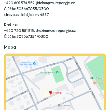
+420 601 574 559
,
jidelna@zs-reporyje.cz
Č.účtu: 308667055/0300
strava.cz
, kód jídelny 4557
Družina:
+420 720 551 815
,
druzina@zs-reporyje.cz
Č.účtu: 308667354/0300
Mapa