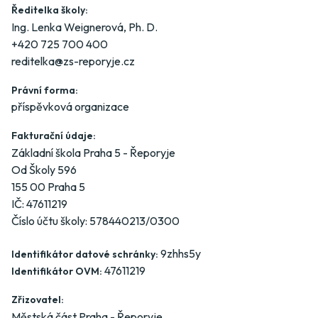
Ředitelka školy:
Ing. Lenka Weignerová, Ph. D.
+420 725 700 400
reditelka@zs-reporyje.cz
Právní forma:
příspěvková organizace
Fakturační údaje:
Základní škola Praha 5 - Řeporyje
Od Školy 596
155 00 Praha 5
IČ: 47611219
Číslo účtu školy: 578440213/0300
9zhhs5y
Identifikátor datové schránky:
47611219
Identifikátor OVM:
Zřizovatel:
Městská část Praha - Řeporyje