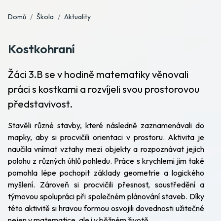
Domů
Škola
Aktuality
Kostkohraní
Žáci 3.B se v hodině matematiky věnovali
práci s kostkami a rozvíjeli svou prostorovou
představivost.
Stavěli různé stavby, které následně zaznamenávali do
mapky, aby si procvičili orientaci v prostoru. Aktivita je
naučila vnímat vztahy mezi objekty a rozpoznávat jejich
polohu z různých úhlů pohledu. Práce s krychlemi jim také
pomohla lépe pochopit základy geometrie a logického
myšlení. Zároveň si procvičili přesnost, soustředění a
týmovou spolupráci při společném plánování staveb. Díky
této aktivitě si hravou formou osvojili dovednosti užitečné
nejen v matematice, ale i v běžném životě.