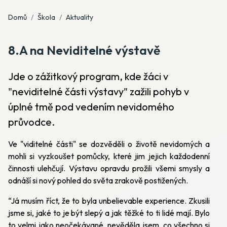
Domů
Škola
Aktuality
8.A na Neviditelné výstavě
Jde o zážitkový program, kde žáci v
"neviditelné části výstavy" zažili pohyb v
úplné tmě pod vedením nevidomého
průvodce.
Ve "viditelné části" se dozvěděli o životě nevidomých a
mohli si vyzkoušet pomůcky, které jim jejich každodenní
činnosti ulehčují. Výstavu opravdu prožili všemi smysly a
odnáší si nový pohled do světa zrakově postižených.
“Já musím říct, že to byla unbelievable experience. Zkusili
jsme si, jaké to je být slepý a jak těžké to ti lidé mají. Bylo
to velmi jako neočekávané, nevěděla jsem, co všechno si