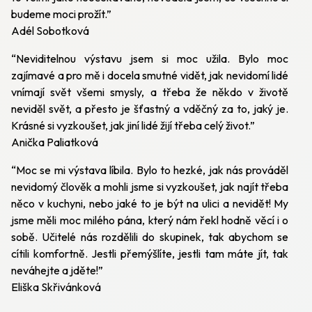
budeme moci prožít.”
Adél Sobotková
“Neviditelnou výstavu jsem si moc užila. Bylo moc
zajímavé a pro mě i docela smutné vidět, jak nevidomí lidé
vnímají svět všemi smysly, a třeba že někdo v životě
neviděl svět, a přesto je šťastný a vděčný za to, jaký je.
Krásné si vyzkoušet, jak jiní lidé žijí třeba celý život.”
Anička Paliatková
“Moc se mi výstava líbila. Bylo to hezké, jak nás prováděl
nevidomý člověk a mohli jsme si vyzkoušet, jak najít třeba
něco v kuchyni, nebo jaké to je být na ulici a nevidět! My
jsme měli moc milého pána, který nám řekl hodně věcí i o
sobě. Učitelé nás rozdělili do skupinek, tak abychom se
cítili komfortně. Jestli přemýšlíte, jestli tam máte jít, tak
neváhejte a jděte!”
Eliška Skřivánková