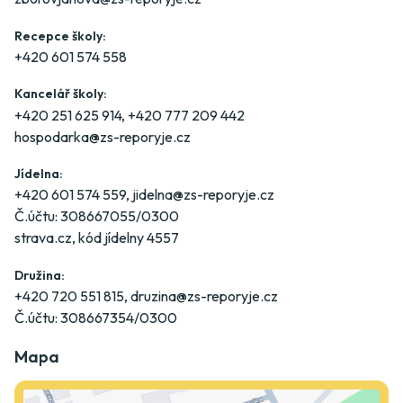
Recepce školy:
+420 601 574 558
Kancelář školy:
+420 251 625 914
,
+420 777 209 442
hospodarka@zs-reporyje.cz
Jídelna:
+420 601 574 559
,
jidelna@zs-reporyje.cz
Č.účtu: 308667055/0300
strava.cz
, kód jídelny 4557
Družina:
+420 720 551 815
,
druzina@zs-reporyje.cz
Č.účtu: 308667354/0300
Mapa