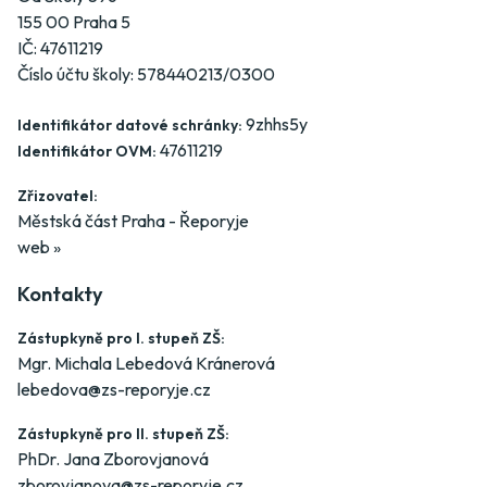
155 00 Praha 5
IČ: 47611219
Číslo účtu školy: 578440213/0300
9zhhs5y
Identifikátor datové schránky:
47611219
Identifikátor OVM:
Zřizovatel:
Městská část Praha - Řeporyje
web »
Kontakty
Zástupkyně pro I. stupeň ZŠ:
Mgr. Michala Lebedová Kránerová
lebedova@zs-reporyje.cz
Zástupkyně pro II. stupeň ZŠ:
PhDr. Jana Zborovjanová
zborovjanova@zs-reporyje.cz