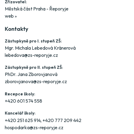
Zřizovatel:
Městská část Praha - Řeporyje
web »
Kontakty
Zástupkyně pro I. stupeň ZŠ:
Mgr. Michala Lebedová Kránerová
lebedova@zs-reporyje.cz
Zástupkyně pro II. stupeň ZŠ:
PhDr. Jana Zborovjanová
zborovjanova@zs-reporyje.cz
Recepce školy:
+420 601 574 558
Kancelář školy:
+420 251 625 914
,
+420 777 209 442
hospodarka@zs-reporyje.cz