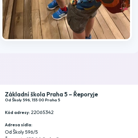
Publikováno: 8.6.2026 | Autor(ka): Michala Lebedová
Kránerová
Základní škola Praha 5 – Řeporyje
Od Školy 596, 155 00 Praha 5
22065342
Kód adresy:
Adresa sídla:
Od Školy 596/5