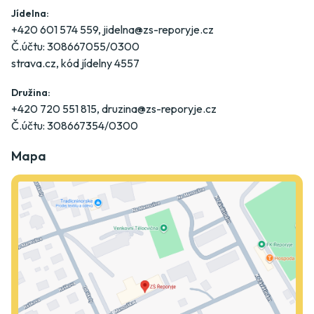
Jídelna:
+420 601 574 559
,
jidelna@zs-reporyje.cz
Č.účtu: 308667055/0300
strava.cz
, kód jídelny 4557
Družina:
+420 720 551 815
,
druzina@zs-reporyje.cz
Č.účtu: 308667354/0300
Mapa