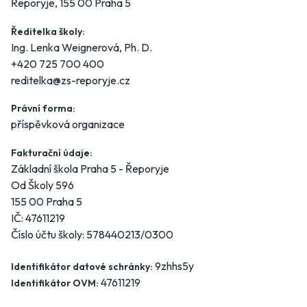
Řeporyje, 155 00 Praha 5
Ředitelka školy:
Ing. Lenka Weignerová, Ph. D.
+420 725 700 400
reditelka@zs-reporyje.cz
Právní forma:
příspěvková organizace
Fakturační údaje:
Základní škola Praha 5 - Řeporyje
Od Školy 596
155 00 Praha 5
IČ: 47611219
Číslo účtu školy: 578440213/0300
9zhhs5y
Identifikátor datové schránky:
47611219
Identifikátor OVM: