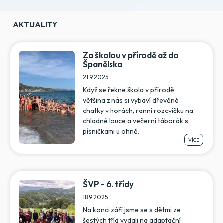
AKTUALITY
Za školou v přírodě až do
Španělska
21.9.2025
Když se řekne škola v přírodě,
většina z nás si vybaví dřevěné
chatky v horách, ranní rozcvičku na
chladné louce a večerní táborák s
písničkami u ohně.
VÍCE
ŠVP - 6. třídy
18.9.2025
Na konci září jsme se s dětmi ze
šestých tříd vydali na adaptační