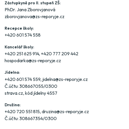
Zástupkyně pro II. stupeň ZŠ:
PhDr. Jana Zborovjanová
zborovjanova@zs-reporyje.cz
Recepce školy:
+420 601 574 558
Kancelář školy:
+420 251 625 914
,
+420 777 209 442
hospodarka@zs-reporyje.cz
Jídelna:
+420 601 574 559
,
jidelna@zs-reporyje.cz
Č.účtu: 308667055/0300
strava.cz
, kód jídelny 4557
Družina:
+420 720 551 815
,
druzina@zs-reporyje.cz
Č.účtu: 308667354/0300