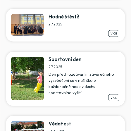
Hodně štěstí!
2.7.2025
VÍCE
Sportovní den
2.7.2025
Den před rozdáváním závěrečného
vysvědčení se v naší škole
každoročně nese v duchu
sportovního vyžití.
VÍCE
VědaFest