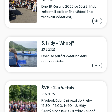
26.6.2025
Dne 18. června 2025 se žáci 8. třídy
zúčastnili oblíbeného vědeckého
festivalu VědaFest,
VÍCE
5. třídy - "Ahooj"
23.6.2025
Dnes se páťáci vydali na další
dobrodružství.
VÍCE
ŠVP - 2. a 4. třídy
16.6.2025
Předpokládaný příjezd do Prahy
15.30 - 16.00. 14.40 - 2. třídy -
Černý Most 14.40 - 4. třídy - Mladá