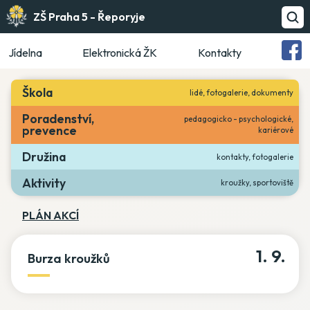
ZŠ Praha 5 - Řeporyje
Jídelna
Elektronická ŽK
Kontakty
Škola
lidé, fotogalerie, dokumenty
Poradenství,
pedagogicko - psychologické,
prevence
kariérové
Družina
kontakty, fotogalerie
Aktivity
kroužky, sportoviště
PLÁN AKCÍ
1. 9.
Burza kroužků