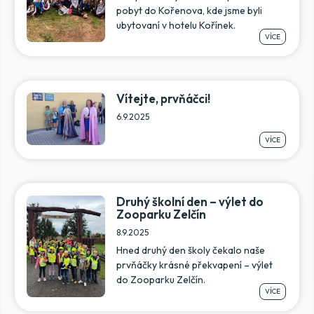
pobyt do Kořenova, kde jsme byli
ubytovaní v hotelu Kořínek.
VÍCE
Vítejte, prvňáčci!
6.9.2025
VÍCE
Druhý školní den – výlet do
Zooparku Zelčín
8.9.2025
Hned druhý den školy čekalo naše
prvňáčky krásné překvapení – výlet
do Zooparku Zelčín.
VÍCE