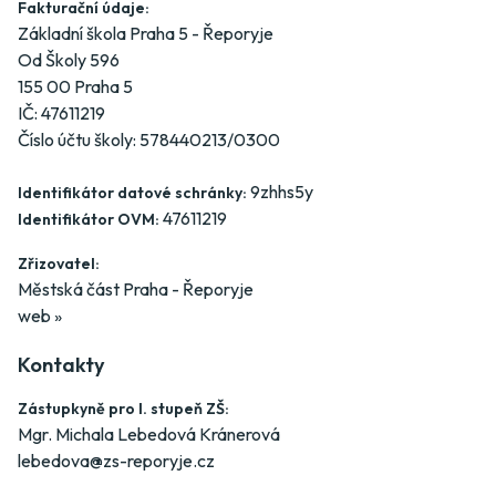
Fakturační údaje:
Základní škola Praha 5 - Řeporyje
Od Školy 596
155 00 Praha 5
IČ: 47611219
Číslo účtu školy: 578440213/0300
9zhhs5y
Identifikátor datové schránky:
47611219
Identifikátor OVM:
Zřizovatel:
Městská část Praha - Řeporyje
web »
Kontakty
Zástupkyně pro I. stupeň ZŠ:
Mgr. Michala Lebedová Kránerová
lebedova@zs-reporyje.cz