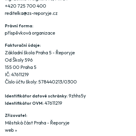
+420 725 700 400
reditelka@zs-reporyje.cz
Právní forma:
příspěvková organizace
Fakturační údaje:
Základní škola Praha 5 - Řeporyje
Od Školy 596
155 00 Praha 5
IČ: 47611219
Číslo účtu školy: 578440213/0300
9zhhs5y
Identifikátor datové schránky:
47611219
Identifikátor OVM:
Zřizovatel:
Městská část Praha - Řeporyje
web »