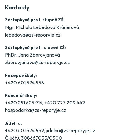
Kontakty
Zástupkyně pro I. stupeň ZŠ:
Mgr. Michala Lebedová Kránerová
lebedova@zs-reporyje.cz
Zástupkyně pro II. stupeň ZŠ:
PhDr. Jana Zborovjanová
zborovjanova@zs-reporyje.cz
Recepce školy:
+420 601 574 558
Kancelář školy:
+420 251 625 914
,
+420 777 209 442
hospodarka@zs-reporyje.cz
Jídelna:
+420 601 574 559
,
jidelna@zs-reporyje.cz
Č.účtu: 308667055/0300