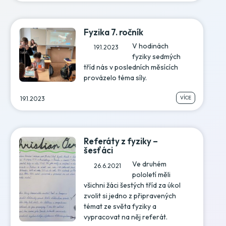
Fyzika 7. ročník
V hodinách
19.1.2023
fyziky sedmých
tříd nás v posledních měsících
provázelo téma síly.
VÍCE
19.1.2023
Referáty z fyziky –
šesťáci
Ve druhém
26.6.2021
pololetí měli
všichni žáci šestých tříd za úkol
zvolit si jedno z připravených
témat ze světa fyziky a
vypracovat na něj referát.