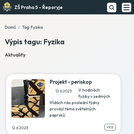
ZŠ Praha 5 - Řeporyje
Domů
Tag: Fyzika
Výpis tagu: Fyzika
Aktuality
Projekt - periskop
V hodinách
12.6.2023
fyziky v sedmých
třídách nás poslední týdny
provází téma světelných
paprsků,
VÍCE
12.6.2023