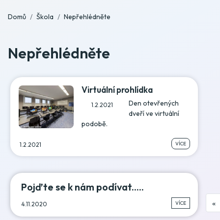
Domů
Škola
Nepřehlédněte
Nepřehlédněte
Virtuální prohlídka
Den otevřených
1.2.2021
dveří ve virtuální
podobě.
VÍCE
1.2.2021
Pojďte se k nám podívat.....
«
VÍCE
4.11.2020