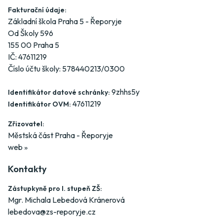
Fakturační údaje:
Základní škola Praha 5 - Řeporyje
Od Školy 596
155 00 Praha 5
IČ: 47611219
Číslo účtu školy: 578440213/0300
9zhhs5y
Identifikátor datové schránky:
47611219
Identifikátor OVM:
Zřizovatel:
Městská část Praha - Řeporyje
web »
Kontakty
Zástupkyně pro I. stupeň ZŠ:
Mgr. Michala Lebedová Kránerová
lebedova@zs-reporyje.cz