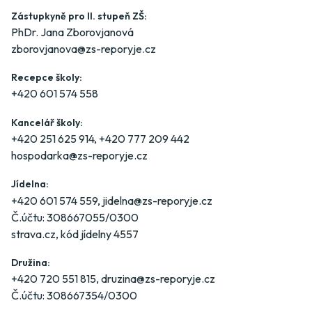
Zástupkyně pro II. stupeň ZŠ:
PhDr. Jana Zborovjanová
zborovjanova@zs-reporyje.cz
Recepce školy:
+420 601 574 558
Kancelář školy:
+420 251 625 914
,
+420 777 209 442
hospodarka@zs-reporyje.cz
Jídelna:
+420 601 574 559
,
jidelna@zs-reporyje.cz
Č.účtu: 308667055/0300
strava.cz
, kód jídelny 4557
Družina:
+420 720 551 815
,
druzina@zs-reporyje.cz
Č.účtu: 308667354/0300