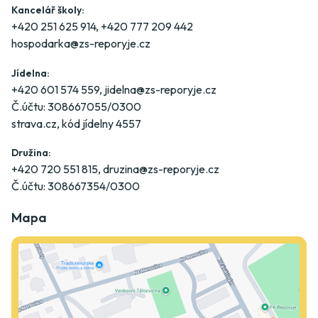
Kancelář školy:
+420 251 625 914
,
+420 777 209 442
hospodarka@zs-reporyje.cz
Jídelna:
+420 601 574 559
,
jidelna@zs-reporyje.cz
Č.účtu: 308667055/0300
strava.cz
, kód jídelny 4557
Družina:
+420 720 551 815
,
druzina@zs-reporyje.cz
Č.účtu: 308667354/0300
Mapa