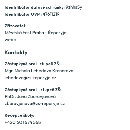
9zhhs5y
Identifikátor datové schránky:
47611219
Identifikátor OVM:
Zřizovatel:
Městská část Praha - Řeporyje
web »
Kontakty
Zástupkyně pro I. stupeň ZŠ:
Mgr. Michala Lebedová Kránerová
lebedova@zs-reporyje.cz
Zástupkyně pro II. stupeň ZŠ:
PhDr. Jana Zborovjanová
zborovjanova@zs-reporyje.cz
Recepce školy:
+420 601 574 558