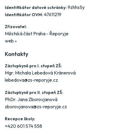
9zhhs5y
Identifikátor datové schránky:
47611219
Identifikátor OVM:
Zřizovatel:
Městská část Praha - Řeporyje
web »
Kontakty
Zástupkyně pro I. stupeň ZŠ:
Mgr. Michala Lebedová Kránerová
lebedova@zs-reporyje.cz
Zástupkyně pro II. stupeň ZŠ:
PhDr. Jana Zborovjanová
zborovjanova@zs-reporyje.cz
Recepce školy:
+420 601 574 558