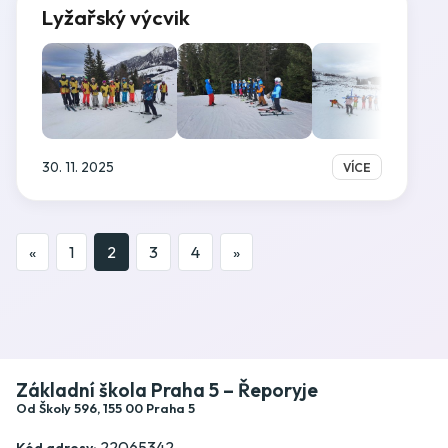
Lyžařský výcvik
30. 11. 2025
VÍCE
«
1
2
3
4
»
Základní škola Praha 5 – Řeporyje
Od Školy 596, 155 00 Praha 5
22065342