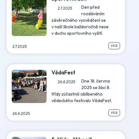
Den před
2.7.2025
rozdáváním
závěrečného vysvědčení se
v naší škole každoročně nese
v duchu sportovního vyžití.
VÍCE
2.7.2025
VědaFest
Dne 18. června
26.6.2025
2025 se žáci 8.
třídy zúčastnili oblíbeného
vědeckého festivalu VědaFest,
VÍCE
26.6.2025