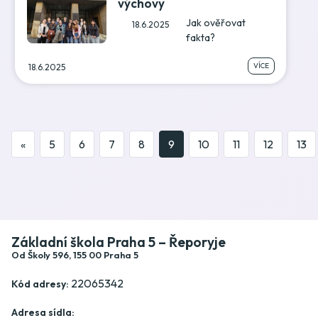
výchovy
Jak ověřovat
18.6.2025
fakta?
VÍCE
18.6.2025
«
5
6
7
8
9
10
11
12
13
Základní škola Praha 5 – Řeporyje
Od Školy 596, 155 00 Praha 5
22065342
Kód adresy:
Adresa sídla: