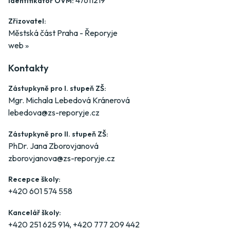
Identifikátor OVM:
Zřizovatel:
Městská část Praha - Řeporyje
web »
Kontakty
Zástupkyně pro I. stupeň ZŠ:
Mgr. Michala Lebedová Kránerová
lebedova@zs-reporyje.cz
Zástupkyně pro II. stupeň ZŠ:
PhDr. Jana Zborovjanová
zborovjanova@zs-reporyje.cz
Recepce školy:
+420 601 574 558
Kancelář školy:
+420 251 625 914
,
+420 777 209 442