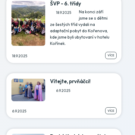
ŠVP - 6. třídy
Na konci září
18.9.2025
jsme se s dětmi
ze šestých tříd vydali na
adaptační pobyt do Kořenova,
kde jsme byli ubytovaní v hotelu
Kořínek.
VÍCE
18.9.2025
Vítejte, prvňáčci!
6.9.2025
VÍCE
6.9.2025