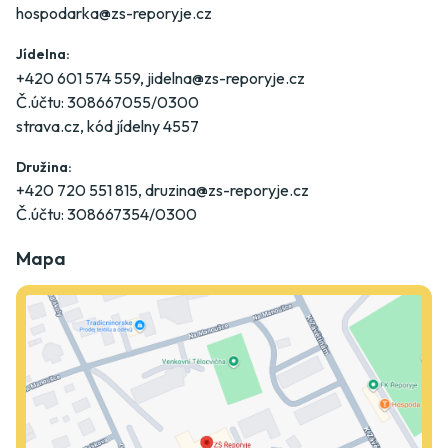
hospodarka@zs-reporyje.cz
Jídelna:
+420 601 574 559
,
jidelna@zs-reporyje.cz
Č.účtu: 308667055/0300
strava.cz
, kód jídelny 4557
Družina:
+420 720 551 815
,
druzina@zs-reporyje.cz
Č.účtu: 308667354/0300
Mapa