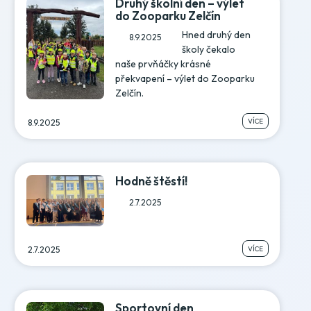
Druhý školní den – výlet
do Zooparku Zelčín
Hned druhý den
8.9.2025
školy čekalo
naše prvňáčky krásné
překvapení – výlet do Zooparku
Zelčín.
VÍCE
8.9.2025
Hodně štěstí!
2.7.2025
VÍCE
2.7.2025
Sportovní den