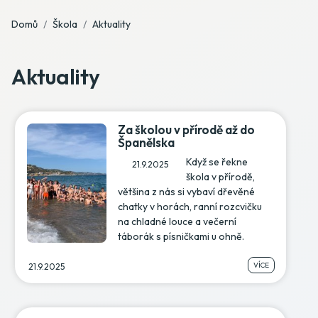
Domů
Škola
Aktuality
Aktuality
Za školou v přírodě až do
Španělska
Když se řekne
21.9.2025
škola v přírodě,
většina z nás si vybaví dřevěné
chatky v horách, ranní rozcvičku
na chladné louce a večerní
táborák s písničkami u ohně.
VÍCE
21.9.2025