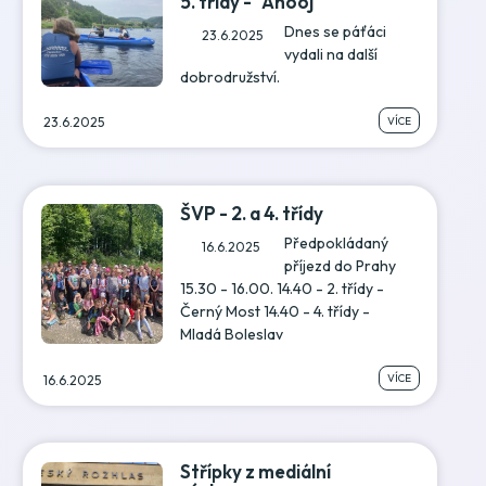
5. třídy - "Ahooj"
Dnes se páťáci
23.6.2025
vydali na další
dobrodružství.
VÍCE
23.6.2025
ŠVP - 2. a 4. třídy
Předpokládaný
16.6.2025
příjezd do Prahy
15.30 - 16.00. 14.40 - 2. třídy -
Černý Most 14.40 - 4. třídy -
Mladá Boleslav
VÍCE
16.6.2025
Střípky z mediální