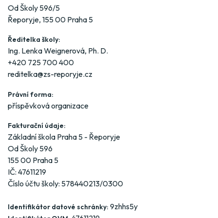
Od Školy 596/5
Řeporyje, 155 00 Praha 5
Ředitelka školy:
Ing. Lenka Weignerová, Ph. D.
+420 725 700 400
reditelka@zs-reporyje.cz
Právní forma:
příspěvková organizace
Fakturační údaje:
Základní škola Praha 5 - Řeporyje
Od Školy 596
155 00 Praha 5
IČ: 47611219
Číslo účtu školy: 578440213/0300
9zhhs5y
Identifikátor datové schránky:
47611219